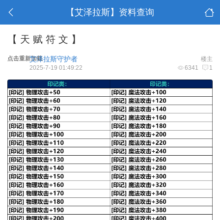
【艾泽拉斯】资料查询
【 天 赋 符 文 】
点击重新加载
艾泽拉斯守护者
楼主
2025-7-19 01:49:22
6341
1